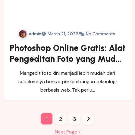
admin
March 21, 2026
No Comments
Photoshop Online Gratis: Alat
Pengeditan Foto yang Mudah
dan Efisien
Mengedit foto kini menjadi lebih mudah dari
sebelumnya berkat perkembangan teknologi
berbasis web. Tak perlu…
Posts
1
2
3
pagination
Next Page »