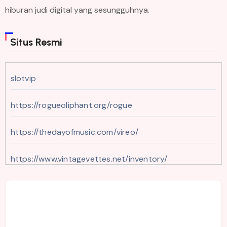
hiburan judi digital yang sesungguhnya.
Situs Resmi
slotvip
https://rogueoliphant.org/rogue
https://thedayofmusic.com/vireo/
https://www.vintagevettes.net/inventory/
jawa11 login
https://theamadeuschorale.org/beehiiv-crunchbase