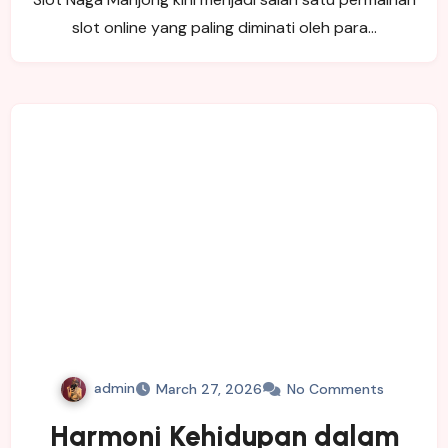
Menguntungkan
slot online yang paling diminati oleh para…
admin
March 27, 2026
No Comments
Harmoni Kehidupan dalam