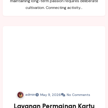
maintaining long-term passion requires deliberate
cultivation. Connecting activity…
admin
May 9, 2026
No Comments
Layanan Permainan Kartu